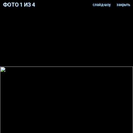
ФОТО 1 ИЗ 4
cлайд-шоу
закрыть