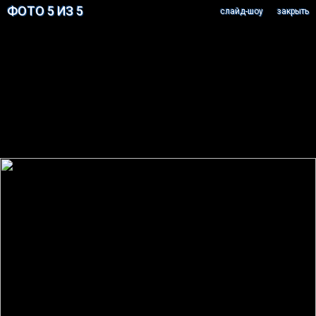
ФОТО 5 ИЗ 5
cлайд-шоу
закрыть