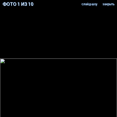
ФОТО 1 ИЗ 10
cлайд-шоу
закрыть