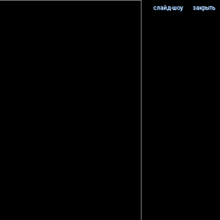
cлайд-шоу
закрыть