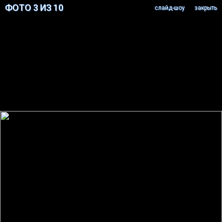
ФОТО 3 ИЗ 10
cлайд-шоу
закрыть