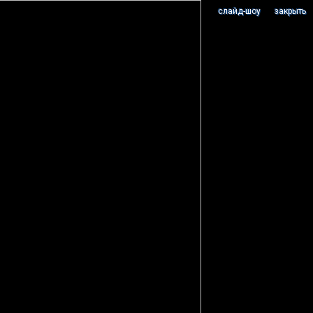
cлайд-шоу
закрыть