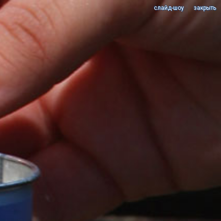
cлайд-шоу
закрыть