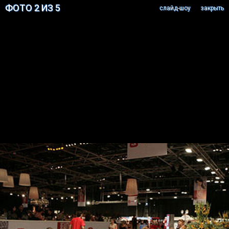
ФОТО 2 ИЗ 5
cлайд-шоу
закрыть