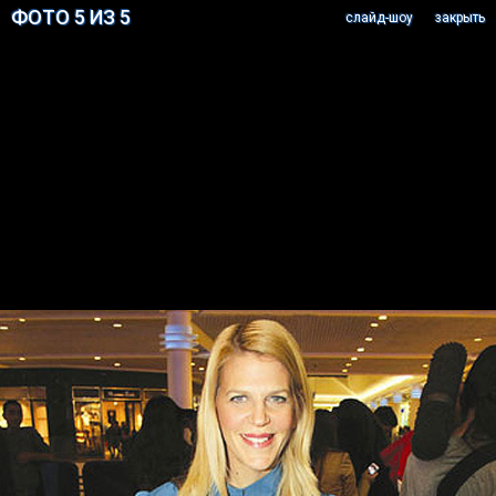
ФОТО 5 ИЗ 5
cлайд-шоу
закрыть