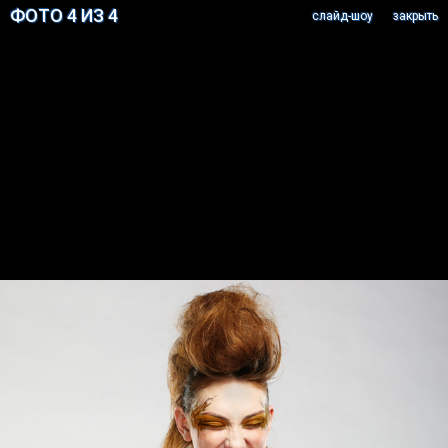
ФОТО 4 ИЗ 4
cлайд-шоу
закрыть