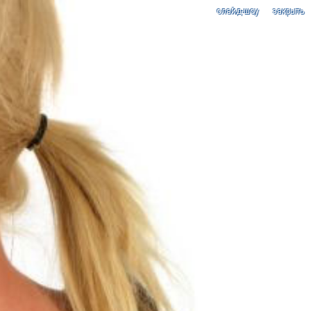
cлайд-шоу
закрыть