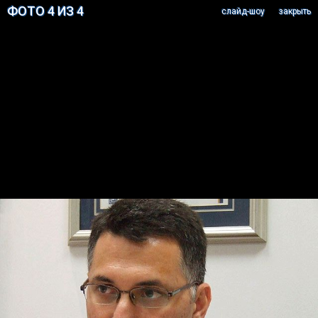
ФОТО 4 ИЗ 4
cлайд-шоу
закрыть