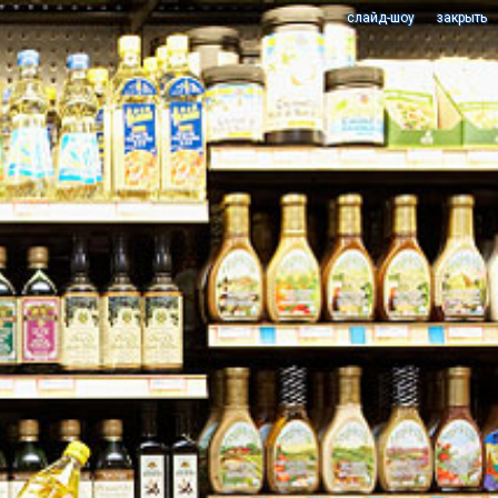
cлайд-шоу
закрыть