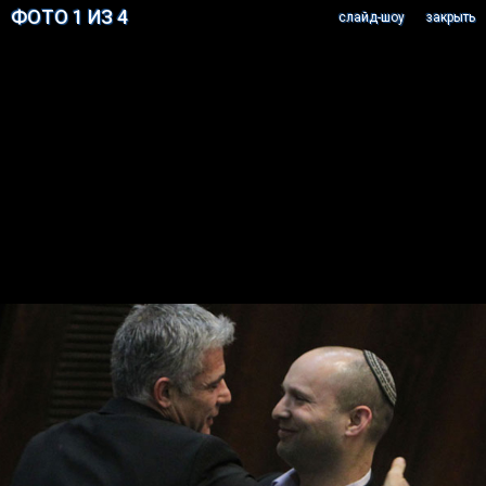
ФОТО 1 ИЗ 4
cлайд-шоу
закрыть