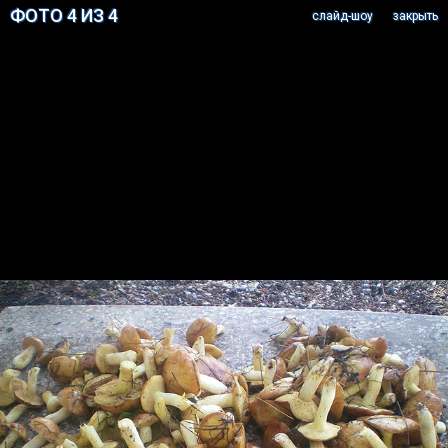
ФОТО 4 ИЗ 4
cлайд-шоу
закрыть