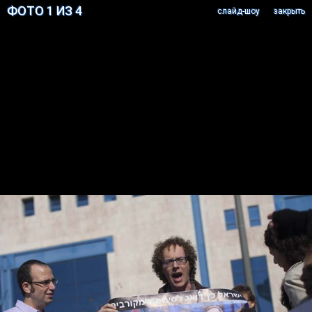
ФОТО 1 ИЗ 4
cлайд-шоу
закрыть