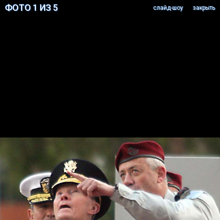
ФОТО 1 ИЗ 5
cлайд-шоу
закрыть