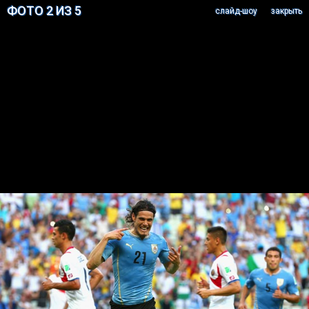
ФОТО 2 ИЗ 5
cлайд-шоу
закрыть