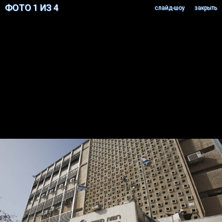
ФОТО 1 ИЗ 4
cлайд-шоу
закрыть