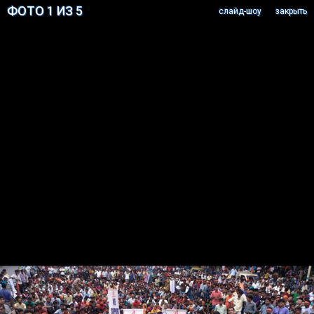
ФОТО 1 ИЗ 5
cлайд-шоу
закрыть