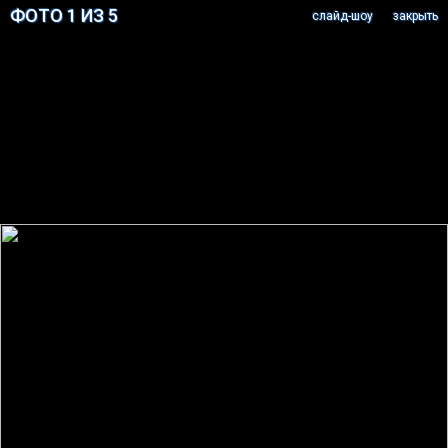
ФОТО 1 ИЗ 5
cлайд-шоу
закрыть