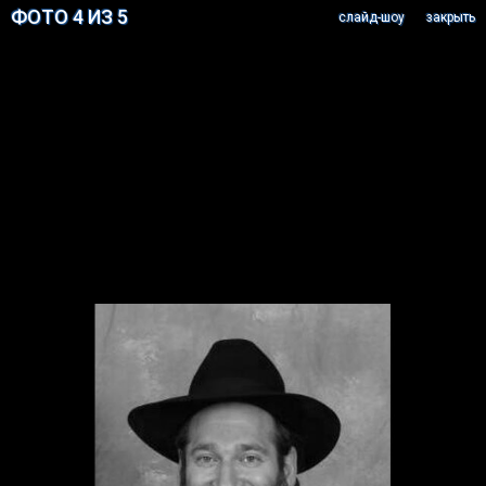
ФОТО 4 ИЗ 5
cлайд-шоу
закрыть