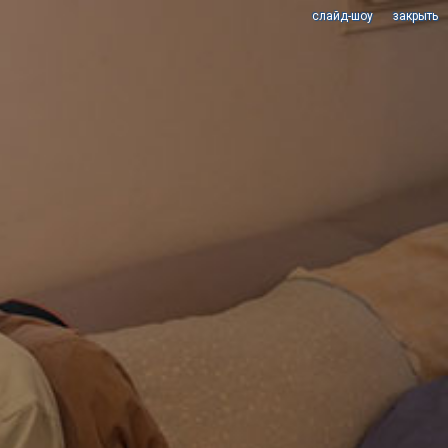
cлайд-шоу
закрыть