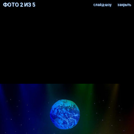
ФОТО 2 ИЗ 5
cлайд-шоу
закрыть