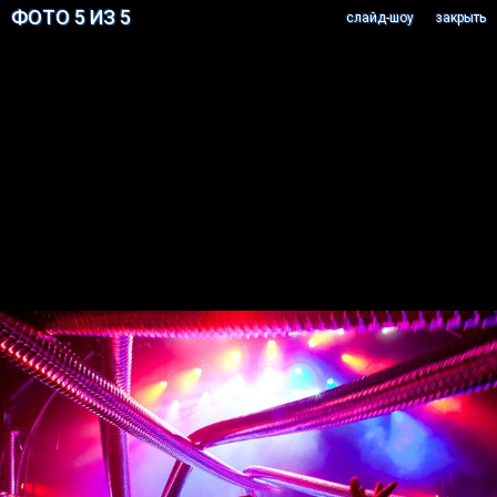
ФОТО 5 ИЗ 5
cлайд-шоу
закрыть