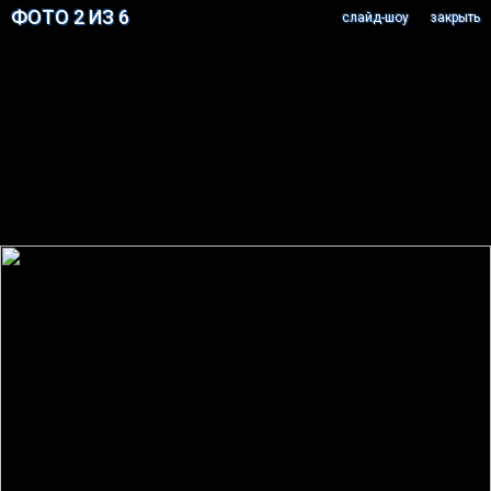
ФОТО 2 ИЗ 6
cлайд-шоу
закрыть