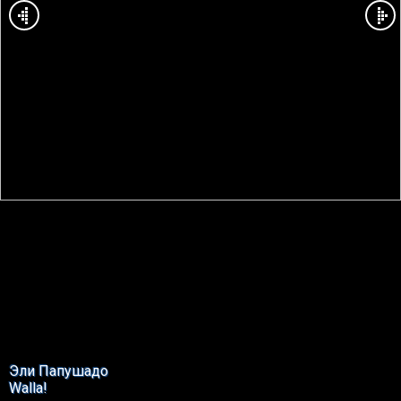
Эли Папушадо
Walla!