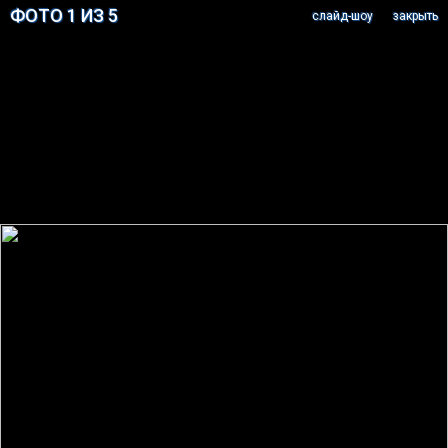
ФОТО 1 ИЗ 5
cлайд-шоу
закрыть