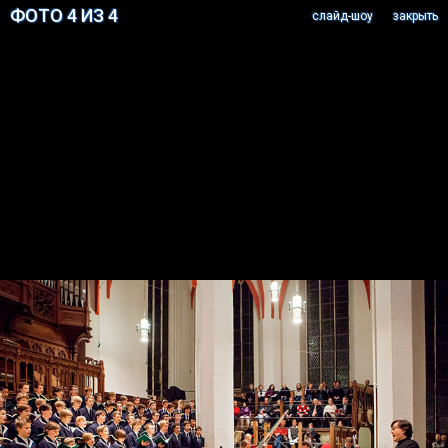
ФОТО 4 ИЗ 4
cлайд-шоу
закрыть