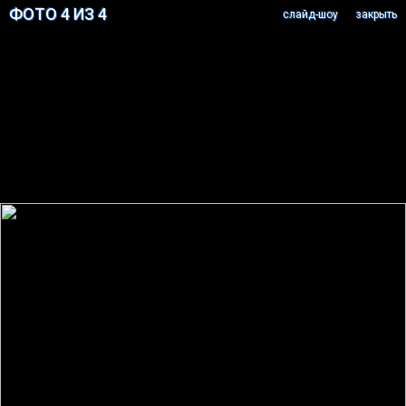
ФОТО 4 ИЗ 4
cлайд-шоу
закрыть