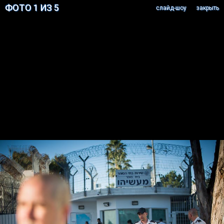
ФОТО 1 ИЗ 5
cлайд-шоу
закрыть