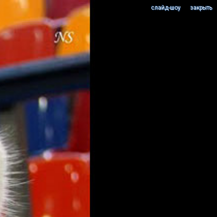
cлайд-шоу
закрыть