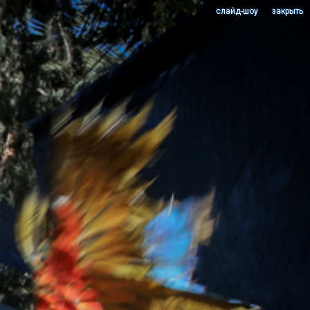
cлайд-шоу
закрыть