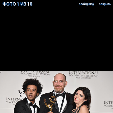
ФОТО 1 ИЗ 10
cлайд-шоу
закрыть