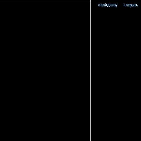
cлайд-шоу
закрыть