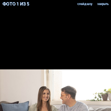
ФОТО 1 ИЗ 5
cлайд-шоу
закрыть