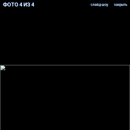
ФОТО 4 ИЗ 4
cлайд-шоу
закрыть