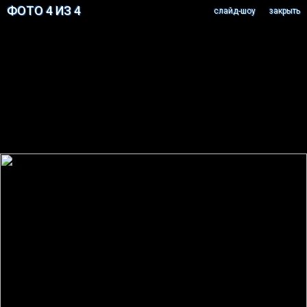
ФОТО 4 ИЗ 4
cлайд-шоу
закрыть