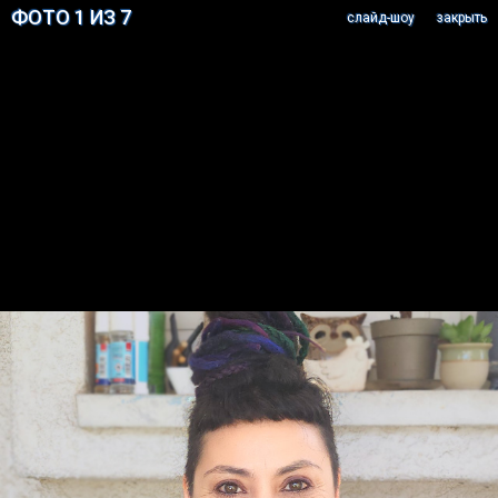
ФОТО 1 ИЗ 7
cлайд-шоу
закрыть