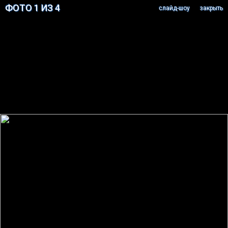
ФОТО 1 ИЗ 4
cлайд-шоу
закрыть