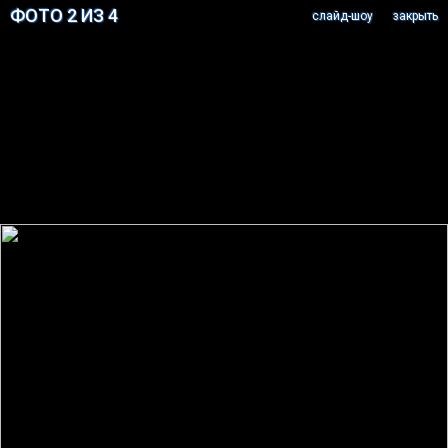
ФОТО 2 ИЗ 4
cлайд-шоу
закрыть