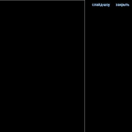
cлайд-шоу
закрыть