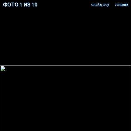
ФОТО 1 ИЗ 10
cлайд-шоу
закрыть