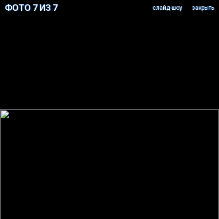
ФОТО 7 ИЗ 7
cлайд-шоу
закрыть