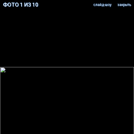
ФОТО 1 ИЗ 10
cлайд-шоу
закрыть