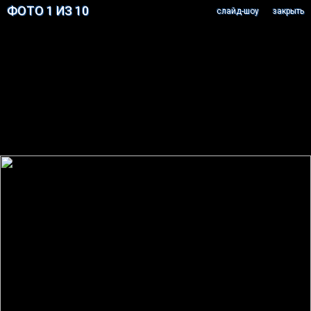
ФОТО 1 ИЗ 10
cлайд-шоу
закрыть