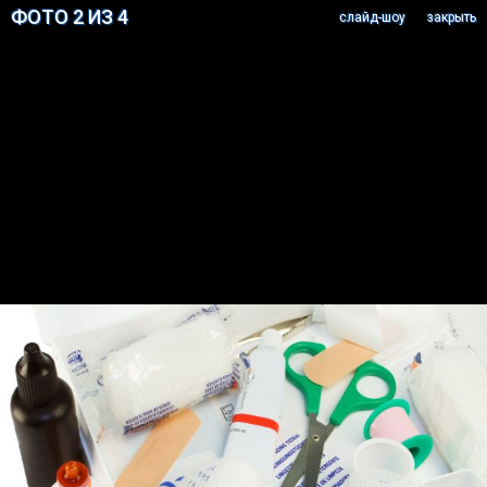
ФОТО 2 ИЗ 4
cлайд-шоу
закрыть