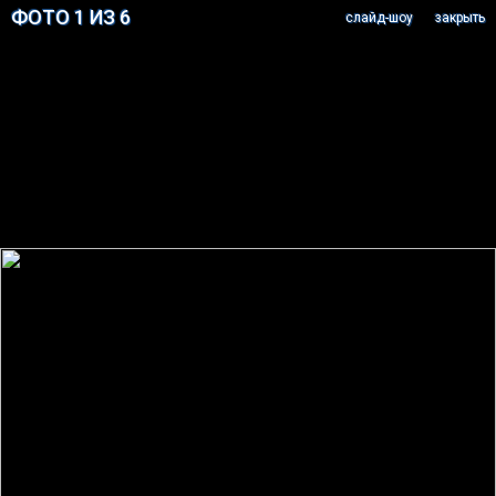
ФОТО 1 ИЗ 6
cлайд-шоу
закрыть