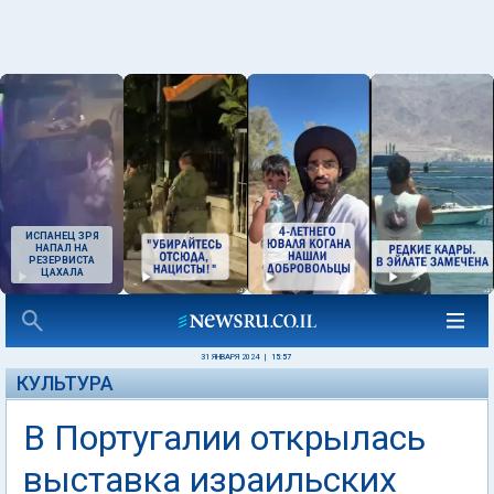
ИСПАНЕЦ ЗРЯ
НАПАЛ НА
РЕЗЕРВИСТА
ЦАХАЛА
31 ЯНВАРЯ 2024
|
15:57
КУЛЬТУРА
В Португалии открылась
выставка израильских