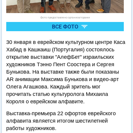
Фото предоставлено организаторами
ВСЕ ФОТО
30 января в еврейском культурном центре Каса
Хабад в Кашкаиш (Португалия) состоялось
открытие выставки "АлефБет" израильских
художников Тэнно Пент Соостера и Сергея
Бунькова. На выставке также были показаны
AR анимации Максима Бунькова и видео-арт
Олега Агашкова. Каждый зритель мог
прочитать статью культуролога Михаила
Короля о еврейском алфавите.
Выставка-премьера 22 офортов еврейского
алфавита является итогом шестилетней
работы художников.