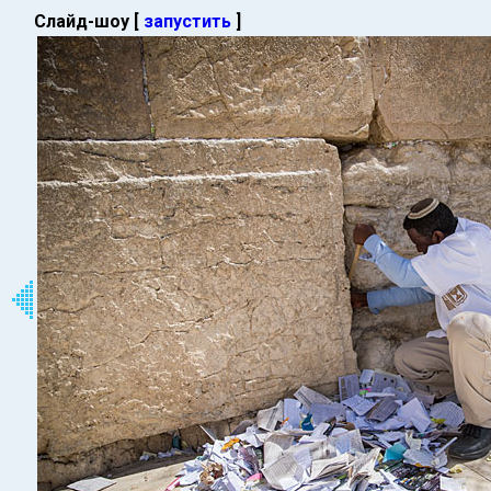
Слайд-шоу [
запустить
]