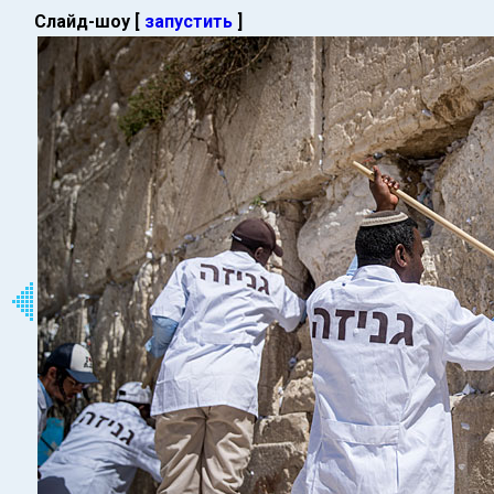
Слайд-шоу [
запустить
]